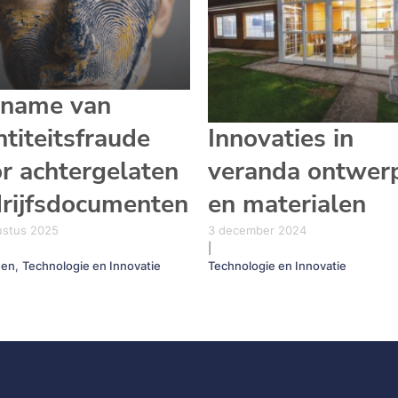
ename van
ntiteitsfraude
Innovaties in
r achtergelaten
veranda ontwer
rijfsdocumenten
en materialen
ustus 2025
3 december 2024
|
een
,
Technologie en Innovatie
Technologie en Innovatie