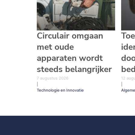
Circulair omgaan
To
met oude
ide
apparaten wordt
doo
steeds belangrijker
bed
7 augustus 2026
12 aug
|
|
Technologie en Innovatie
Algem