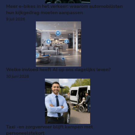
Meer e-bikes in het verkeer: waarom automobilisten
hun kijkgedrag moeten aanpassen
9 juli 2026
Welke invloed heeft AI op ons dagelijks leven?
30 juni 2026
Taxi -en zorgvervoer blijft kampen met
personeelstekort