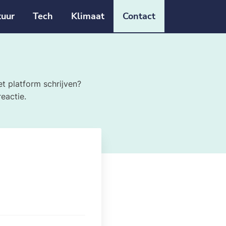
tuur
Tech
Klimaat
Contact
et platform schrijven?
eactie.