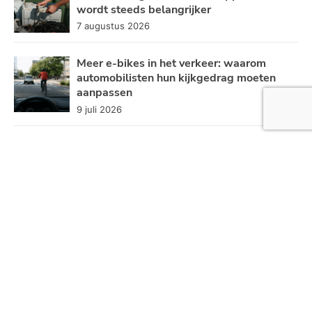
wordt steeds belangrijker
7 augustus 2026
Meer e-bikes in het verkeer: waarom
automobilisten hun kijkgedrag moeten
aanpassen
9 juli 2026
Welke invloed heeft AI op ons dagelijks
leven?
30 juni 2026
Taxi -en zorgvervoer blijft kampen met
personeelstekort
19 juni 2026
5 micro-activiteiten om je energielevel te
boosten