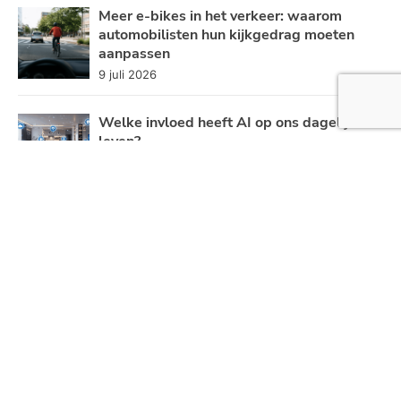
Meer e-bikes in het verkeer: waarom
automobilisten hun kijkgedrag moeten
aanpassen
9 juli 2026
Welke invloed heeft AI op ons dagelijks
leven?
30 juni 2026
Taxi -en zorgvervoer blijft kampen met
personeelstekort
19 juni 2026
5 micro-activiteiten om je energielevel te
boosten
26 mei 2026
Categoriën