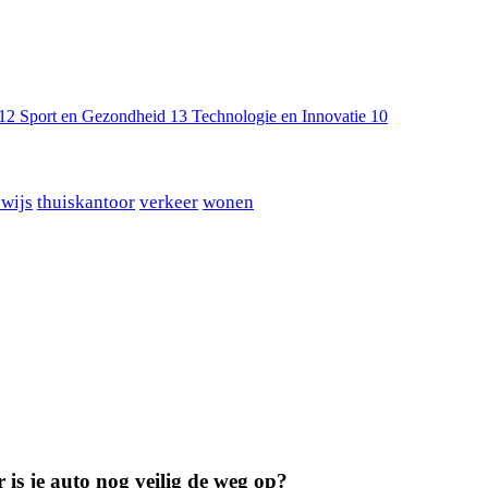
12
Sport en Gezondheid
13
Technologie en Innovatie
10
ewijs
thuiskantoor
verkeer
wonen
 is je auto nog veilig de weg op?