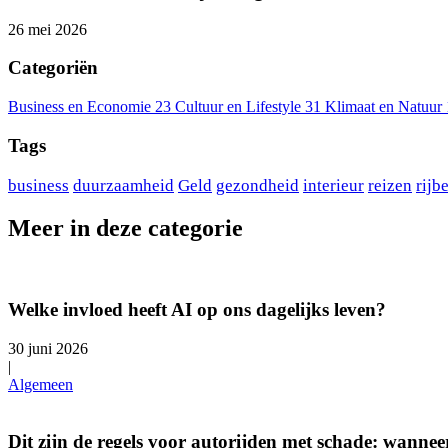
26 mei 2026
Categoriën
Business en Economie
23
Cultuur en Lifestyle
31
Klimaat en Natuur
Tags
business
duurzaamheid
Geld
gezondheid
interieur
reizen
rijb
Meer in deze categorie
Welke invloed heeft AI op ons dagelijks leven?
30 juni 2026
|
Algemeen
Dit zijn de regels voor autorijden met schade: wanneer