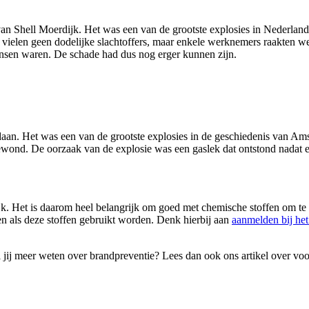
 van Shell Moerdijk. Het was een van de grootste explosies in Nederla
 Er vielen geen dodelijke slachtoffers, maar enkele werknemers raakte
nsen waren. De schade had dus nog erger kunnen zijn.
rdaan. Het was een van de grootste explosies in de geschiedenis van 
ond. De oorzaak van de explosie was een gaslek dat ontstond nadat 
jk. Het is daarom heel belangrijk om goed met chemische stoffen om te 
en als deze stoffen gebruikt worden. Denk hierbij aan
aanmelden bij het
il jij meer weten over brandpreventie? Lees dan ook ons artikel over vo