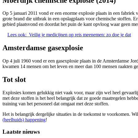
Moerdijk chemische explosie (2014)
Op 5 januari 2011 vond er een enorme explosie plaats in een fabriek
grote brand die uitbrak in een opslagplaats voor chemische stoffen.
gebied plaatsvond en doordat het puin de kant opvloog waar geen me
Lees ook:
Veilig je medicijnen op reis meenemen: zo doe je dat
Amsterdamse gasexplosie
Op 4 juli 1960 vond er een gasexplosie plaats in de Amsterdamse Jo
kwamen 14 mensen om het leven en meer dan 100 mensen raakten gew
Tot slot
Explosies komen gelukkig niet vaak voor, maar zijn wel heel gevaarli
met deze stoffen is het heel belangrijk dat ze goede maatregelen hebb
training van het personeel dat omgaat met deze stoffen.
Het is belangrijk dergelijke situaties in de toekomst te voorkomen. W
(heelhuids) happening
!
Laatste nieuws