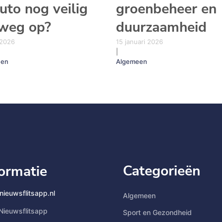
auto nog veilig
groenbeheer en
weg op?
duurzaamheid
 2026
15 januari 2026
|
een
Algemeen
Categorieën
formatie
nieuwsflitsapp.nl
Algemeen
Nieuwsflitsapp
Sport en Gezondheid