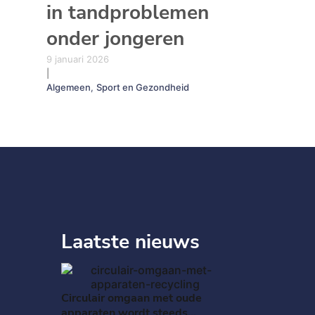
in tandproblemen
onder jongeren
9 januari 2026
|
Algemeen
,
Sport en Gezondheid
Laatste nieuws
Circulair omgaan met oude
apparaten wordt steeds