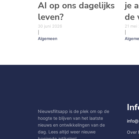
AI op ons dagelijks
je 
leven?
de 
30 juni 2026
21 mei
|
|
Algemeen
Algem
In
Nieuwsflitsapp is de plek om op de
hoogte te blijven van het laatste
info@
nieuws en ontwikkelingen van de
dag. Lees altijd weer nieuwe
Over 
boeiende artikelen!