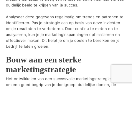
duidelijk beeld te krijgen van je succes.
Analyseer deze gegevens regelmatig om trends en patronen te
identificeren. Pas je strategie aan op basis van deze inzichten
om je resultaten te verbeteren. Door continu te meten en te
analyseren, kun je je marketinginspanningen optimaliseren en
effectiever maken. Dit helpt je om je doelen te bereiken en je
bedrijf te laten groeien.
Bouw aan een sterke
marketingstrategie
Het ontwikkelen van een succesvolle marketingstrategie vraagt
om een goed begrip van je doelgroep, duidelijke doelen, de
juiste kanalen en waardevolle content. Meet en analyseer je
resultaten om je strategie voortdurend te verbeteren. Door deze
tips te volgen, leg je een sterke basis voor je
marketinginspanningen en verhoog je de kans op succes. Begin
vandaag nog met het plannen en uitvoeren van je strategie en
zie hoe je bedrijf groeit. Zet de eerste stap naar een effectieve
marketingstrategie en behaal je doelen.