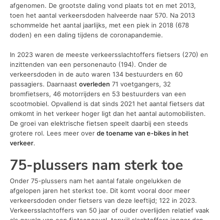
afgenomen. De grootste daling vond plaats tot en met 2013,
toen het aantal verkeersdoden halveerde naar 570. Na 2013
schommelde het aantal jaarlijks, met een piek in 2018 (678
doden) en een daling tijdens de coronapandemie.
In 2023 waren de meeste verkeersslachtoffers fietsers (270) en
inzittenden van een personenauto (194). Onder de
verkeersdoden in de auto waren 134 bestuurders en 60
passagiers. Daarnaast
overleden
71 voetgangers, 32
bromfietsers, 46 motorrijders en 53 bestuurders van een
scootmobiel. Opvallend is dat sinds 2021 het aantal fietsers dat
omkomt in het verkeer hoger ligt dan het aantal automobilisten.
De groei van elektrische fietsen speelt daarbij een steeds
grotere rol. Lees meer over
de toename van e-bikes in het
verkeer
.
75-plussers nam sterk toe
Onder 75-plussers nam het aantal fatale ongelukken de
afgelopen jaren het sterkst toe. Dit komt vooral door meer
verkeersdoden onder fietsers van deze leeftijd; 122 in 2023.
Verkeersslachtoffers van 50 jaar of ouder overlijden relatief vaak
als gevolg van een fietsongeval, terwijl slachtoffers jonger dan