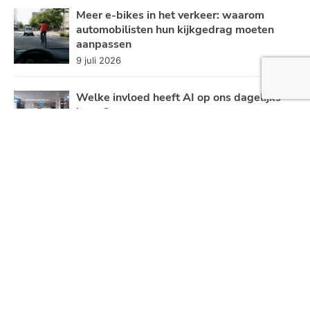
Meer e-bikes in het verkeer: waarom
automobilisten hun kijkgedrag moeten
aanpassen
9 juli 2026
Welke invloed heeft AI op ons dagelijks
leven?
30 juni 2026
Taxi -en zorgvervoer blijft kampen met
personeelstekort
19 juni 2026
5 micro-activiteiten om je energielevel te
boosten
26 mei 2026
Categoriën